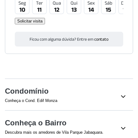
Seg
Ter
Qua
Qui
Sex
Sáb
Dom
10
11
12
13
14
15
16
Solicitar visita
Ficou com alguma dúvida? Entre em
contato
Condomínio
Conheça o Cond. Edif Monza
Veja o que tem nesse condomínio:
Churrasqueira
Conheça o Bairro
Descubra mais os arredores de Vila Parque Jabaquara.