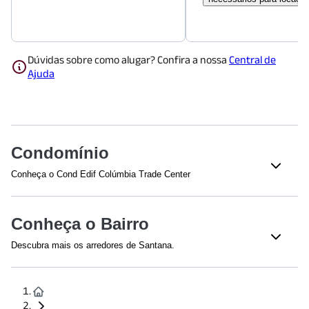
Dúvidas sobre como alugar? Confira a nossa
Central de
Ajuda
Condomínio
Conheça o Cond Edif Colúmbia Trade Center
Veja o que tem nesse condomínio:
Acesso 24 Horas
Conheça o Bairro
Descubra mais os arredores de Santana.
Shoppings
Shopping Metrô Jardim São Paulo
(
1120
m)
Lar Center
(
1623
m)