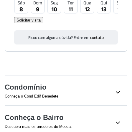
Sáb
Dom
Seg
Ter
Qua
Qui
Sex
8
9
10
11
12
13
14
Solicitar visita
Ficou com alguma dúvida? Entre em
contato
Condomínio
Conheça o Cond Edif Benedete
Veja o que tem nesse condomínio:
Total de Andares - 4
139m² Área Construida
Conheça o Bairro
Descubra mais os arredores de Mooca.