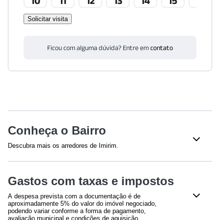
10
11
12
13
14
15
16
Solicitar visita
Ficou com alguma dúvida? Entre em
contato
Conheça o Bairro
Descubra mais os arredores de Imirim.
Shoppings
Gastos com taxas e impostos
Partage Shopping
(
967
m)
A despesa prevista com a documentação é de
Saúde
aproximadamente 5% do valor do imóvel negociado,
podendo variar conforme a forma de pagamento,
Hospital Geral de Vila Nova Cachoeirinha
(
1926
m)
avaliação municipal e condições de aquisição.