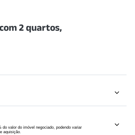
com 2 quartos,
Saúde
rsitário São Camilo -
Instituto Perdizes do HCFMUSP
042
m)
(
471
m)
do valor do imóvel negociado, podendo variar
ampus Monte Alegre
Hospital São Camilo SP - Pronto
e aquisição.