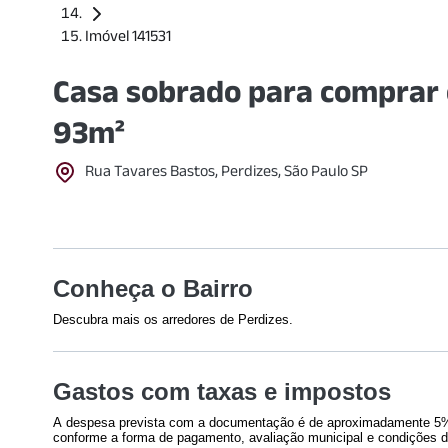
Imóvel 141531
Casa sobrado para comprar 
93m²
Rua Tavares Bastos, Perdizes, São Paulo SP
Conheça o Bairro
Descubra mais os arredores de Perdizes.
Shoppings
Educação
Gastos com taxas e impostos
Bourbon Shopping São Paulo
Centro Unive
(
1142
m)
Pompeia
(
1
A despesa prevista com a documentação é de aproximadamente 5% 
Shopping West Plaza
(
1379
m)
PUC-SP - C
conforme a forma de pagamento, avaliação municipal e condições d