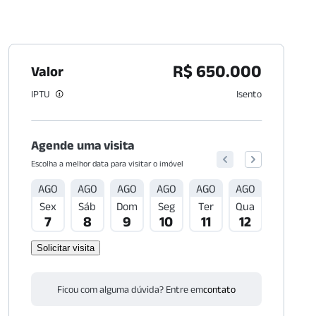
R$ 650.000
Valor
IPTU
Isento
Agende uma visita
Escolha a melhor data para visitar o imóvel
AGO
AGO
AGO
AGO
AGO
AGO
AGO
Sex
Sáb
Dom
Seg
Ter
Qua
Qui
7
8
9
10
11
12
13
Solicitar visita
Ficou com alguma dúvida? Entre em
contato