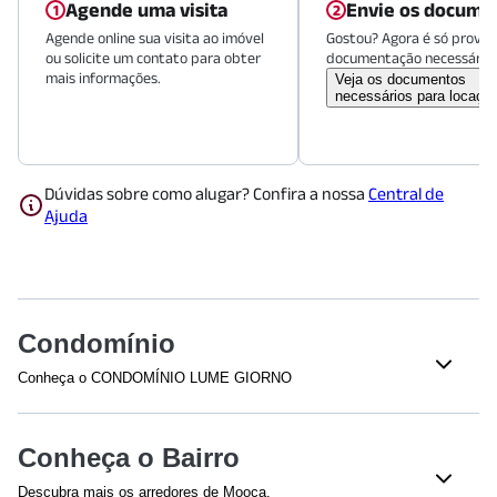
Agende uma visita
Envie os docume
Agende online sua visita ao imóvel
Gostou? Agora é só provid
ou solicite um contato para obter
documentação necessária.
mais informações.
Veja os documentos
necessários para locaçã
Dúvidas sobre como alugar? Confira a nossa
Central de
Ajuda
Condomínio
Conheça o CONDOMÍNIO LUME GIORNO
Veja o que tem nesse condomínio:
Lavanderia Coletiva
Sala de Reuniões
Conheça o Bairro
Piscina Adulto
Churrasqueira
Descubra mais os arredores de Mooca.