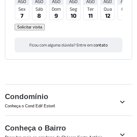
AGO
AGO
AGO
AGO
AGO
AGO
AGO
Sex
Sáb
Dom
Seg
Ter
Qua
Qui
7
8
9
10
11
12
13
Solicitar visita
Ficou com alguma dúvida? Entre em
contato
Condomínio
Conheça o Cond Edif Estoril
Veja o que tem nesse condomínio:
Churrasqueira
Academia
Conheça o Bairro
Quadra esportiva
Salão de Jogos