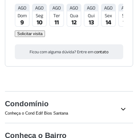
AGO
AGO
AGO
AGO
AGO
AGO
AGO
Dom
Seg
Ter
Qua
Qui
Sex
Sáb
9
10
11
12
13
14
15
Solicitar visita
Ficou com alguma dúvida? Entre em
contato
Condomínio
Conheça o Cond Edif Bios Santana
Veja o que tem nesse condomínio:
Piscina Adulto
Piscina Infantil
Conheça o Bairro