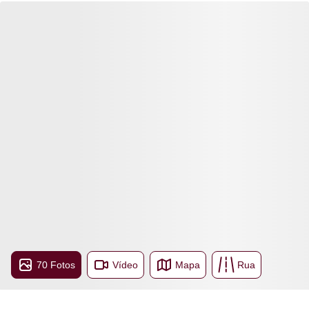
70 Fotos
Vídeo
Mapa
Rua