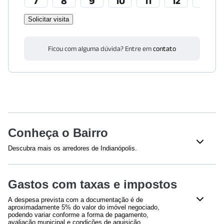
7
8
9
10
11
12
13
Solicitar visita
Ficou com alguma dúvida? Entre em
contato
Conheça o Bairro
Descubra mais os arredores de Indianópolis.
Shoppings
Gastos com taxas e impostos
Ibirapuera Shopping
(
832
m)
A despesa prevista com a documentação é de
Saúde
aproximadamente 5% do valor do imóvel negociado,
podendo variar conforme a forma de pagamento,
Hospital Moriah - SP
(
145
m)
avaliação municipal e condições de aquisição.