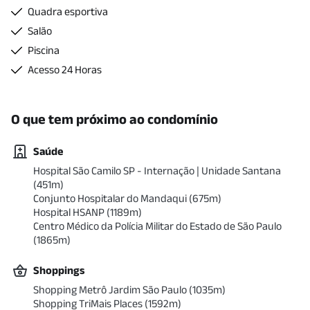
Quadra esportiva
Salão
Piscina
Acesso 24 Horas
O que tem próximo ao condomínio
Saúde
Hospital São Camilo SP - Internação | Unidade Santana
(
451
m)
Conjunto Hospitalar do Mandaqui
(
675
m)
Hospital HSANP
(
1189
m)
Centro Médico da Polícia Militar do Estado de São Paulo
(
1865
m)
Shoppings
Shopping Metrô Jardim São Paulo
(
1035
m)
Shopping TriMais Places
(
1592
m)