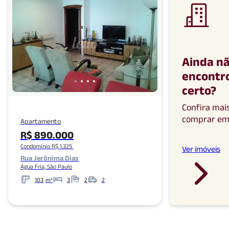
Ainda n
encontro
certo
?
Confira mai
comprar
e
Apartamento
R$ 890.000
Condomínio R$ 1.325
Ver imóveis
Rua Jerônima Dias
Água Fria, São Paulo
103
m²
3
2
2
Metros
Banheiros
Garagens