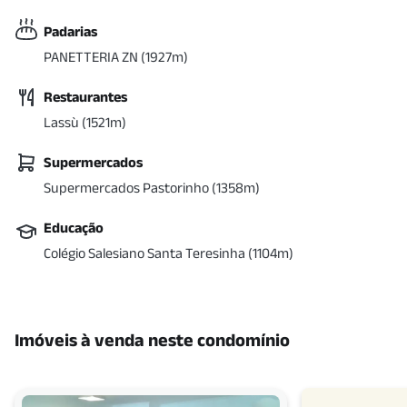
Padarias
PANETTERIA ZN
(
1927
m)
Restaurantes
Lassù
(
1521
m)
Supermercados
Supermercados Pastorinho
(
1358
m)
Educação
Colégio Salesiano Santa Teresinha
(
1104
m)
Imóveis à venda neste condomínio