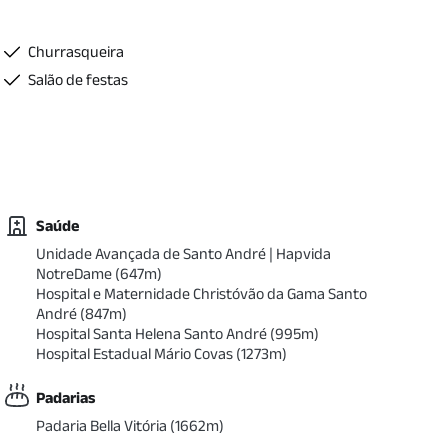
Churrasqueira
Salão de festas
Saúde
Unidade Avançada de Santo André | Hapvida
NotreDame
(
647
m)
Hospital e Maternidade Christóvão da Gama Santo
André
(
847
m)
Hospital Santa Helena Santo André
(
995
m)
Hospital Estadual Mário Covas
(
1273
m)
Padarias
Padaria Bella Vitória
(
1662
m)