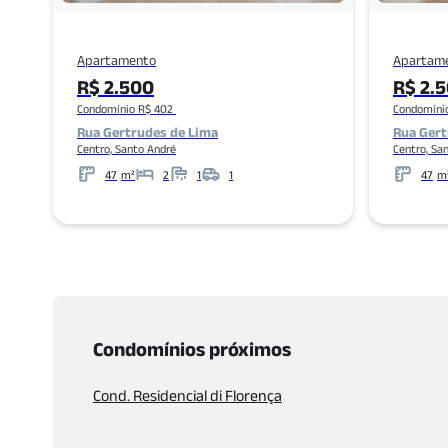
Apartamento
Apartam
R$ 2.500
R$ 2.
Condomínio R$ 402
Condomíni
Rua Gertrudes de Lima
Rua Gert
Centro, Santo André
Centro, Sa
47
m²
2
1
1
47
m
Metros
Banheiros
Garagens
Metros
Condomínios próximos
Cond. Residencial di Florença