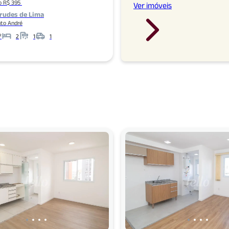
o R$ 395
Ver imóveis
rudes de Lima
nto André
²
2
1
1
Banheiros
Garagens