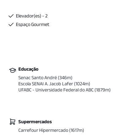
Elevador(es) - 2
Espaço Gourmet
Educação
Senac Santo André
(
346
m)
Escola SENAI A. Jacob Lafer
(
1024
m)
UFABC - Universidade Federal do ABC
(
1879
m)
Supermercados
Carrefour Hipermercado
(
1617
m)