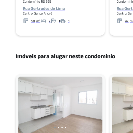
Condomínio R$ 395
Condomíni
Rua Gertrudes de Lima
Rua Gert
Centro, Santo André
Centro, Sa
50
m²
2
1
1
47
m
Metros
Banheiros
Garagens
Metros
Imóveis para alugar neste condomínio