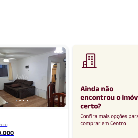
Ainda não
encontrou o imóv
certo
?
Confira mais opções par
comprar
em
Centro
ento
9.000