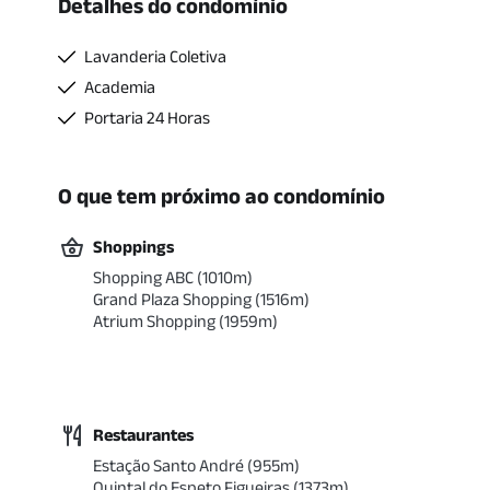
Detalhes do condomínio
Lavanderia Coletiva
Academia
Portaria 24 Horas
O que tem próximo ao condomínio
Shoppings
Shopping ABC
(
1010
m)
Grand Plaza Shopping
(
1516
m)
Atrium Shopping
(
1959
m)
Restaurantes
Estação Santo André
(
955
m)
Quintal do Espeto Figueiras
(
1373
m)