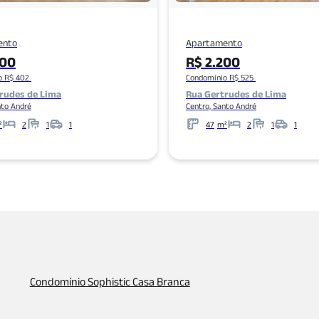
ento
Apartamento
500
R$ 2.200
o R$ 402
Condomínio R$ 525
rudes de Lima
Rua Gertrudes de Lima
nto André
Centro, Santo André
²
2
1
1
47
m²
2
1
1
Banheiros
Garagens
Metros
Banheiros
Garagens
Condomínio Sophistic Casa Branca