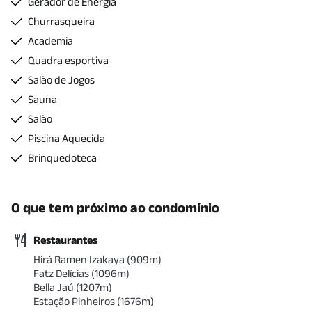
Gerador de Energia
Churrasqueira
Academia
Quadra esportiva
Salão de Jogos
Sauna
Salão
Piscina Aquecida
Brinquedoteca
O que tem próximo ao condomínio
Restaurantes
Hirá Ramen Izakaya
(
909
m)
Fatz Delícias
(
1096
m)
Bella Jaú
(
1207
m)
Estação Pinheiros
(
1676
m)