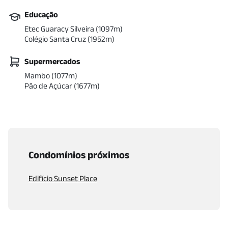
Educação
Etec Guaracy Silveira
(
1097
m)
Colégio Santa Cruz
(
1952
m)
Supermercados
Mambo
(
1077
m)
Pão de Açúcar
(
1677
m)
Condomínios próximos
Edifício Sunset Place