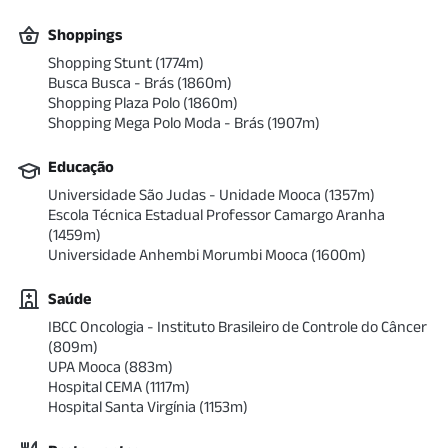
Shoppings
Shopping Stunt
(
1774
m)
Busca Busca - Brás
(
1860
m)
Shopping Plaza Polo
(
1860
m)
Shopping Mega Polo Moda - Brás
(
1907
m)
Educação
Universidade São Judas - Unidade Mooca
(
1357
m)
Escola Técnica Estadual Professor Camargo Aranha
(
1459
m)
Universidade Anhembi Morumbi Mooca
(
1600
m)
Saúde
IBCC Oncologia - Instituto Brasileiro de Controle do Câncer
(
809
m)
UPA Mooca
(
883
m)
Hospital CEMA
(
1117
m)
Hospital Santa Virgínia
(
1153
m)