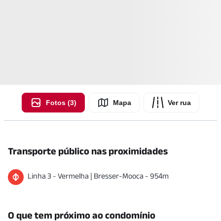
Fotos (3)
Mapa
Ver rua
Transporte público nas proximidades
Linha
3
-
Vermelha
|
Bresser-Mooca
-
954
m
O que tem próximo ao condomínio