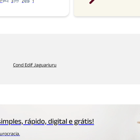
m²
3
2
1
Banheiros
Garagens
Cond Edif Jaguariuru
simples, rápido,
digital e grátis!
urocracia.