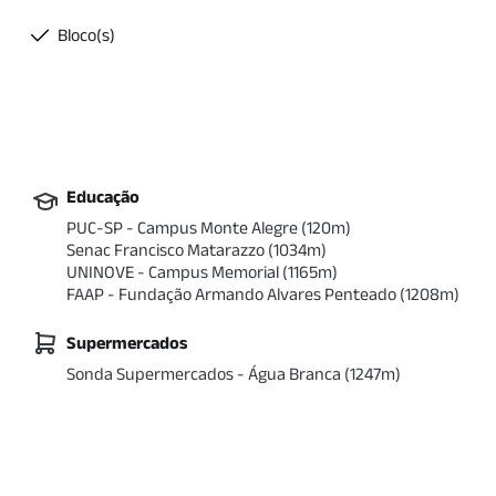
Bloco(s)
Educação
PUC-SP - Campus Monte Alegre
(
120
m)
Senac Francisco Matarazzo
(
1034
m)
UNINOVE - Campus Memorial
(
1165
m)
FAAP - Fundação Armando Alvares Penteado
(
1208
m)
Supermercados
Sonda Supermercados - Água Branca
(
1247
m)