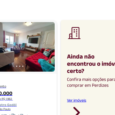
Ainda não
encontrou o imóv
certo
?
Confira mais opções par
comprar
em
Perdizes
ento
0.000
 R$ 1.982
Ver imóveis
stro Godói
São Paulo