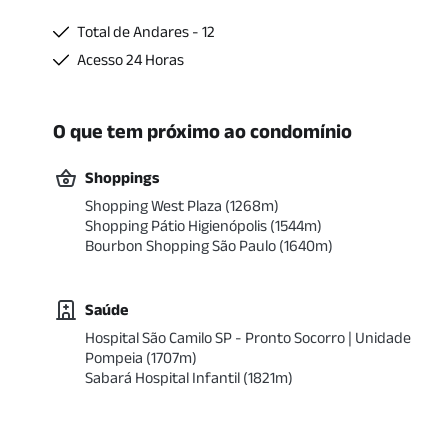
Total de Andares - 12
Acesso 24 Horas
O que tem próximo ao condomínio
Shoppings
Shopping West Plaza
(
1268
m)
Shopping Pátio Higienópolis
(
1544
m)
Bourbon Shopping São Paulo
(
1640
m)
Saúde
Hospital São Camilo SP - Pronto Socorro | Unidade
Pompeia
(
1707
m)
Sabará Hospital Infantil
(
1821
m)