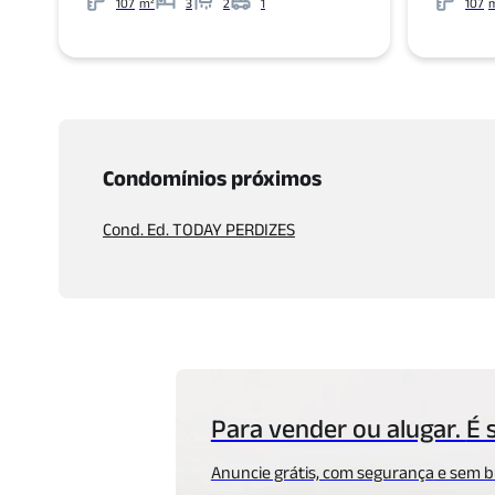
107
m²
3
2
1
107
Metros
Banheiros
Garagens
Metros
Condomínios próximos
Cond. Ed. TODAY PERDIZES
Para vender ou alugar.
É 
Anuncie grátis, com segurança
e sem b