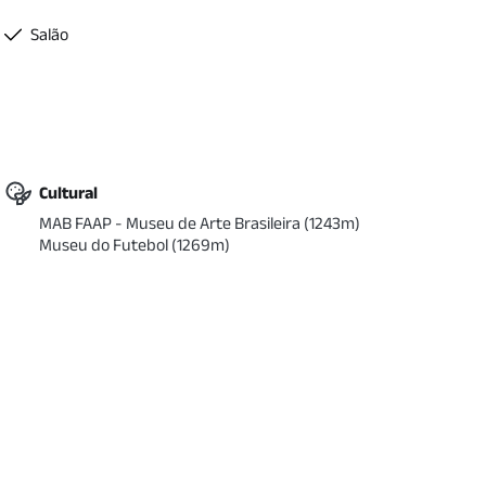
Salão
Cultural
MAB FAAP - Museu de Arte Brasileira
(
1243
m)
Museu do Futebol
(
1269
m)