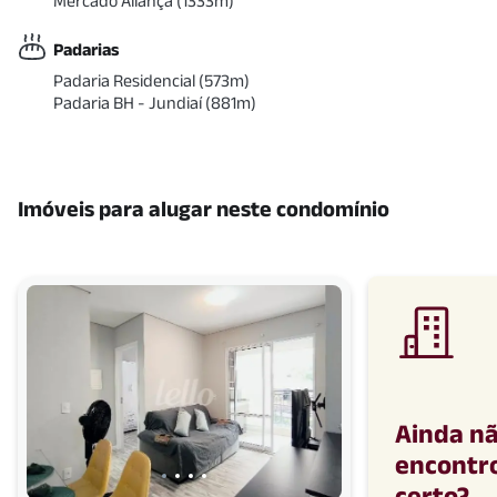
Mercado Aliança
(
1333
m)
Padarias
Padaria Residencial
(
573
m)
Padaria BH - Jundiaí
(
881
m)
Imóveis para alugar neste condomínio
Ainda n
encontro
certo
?