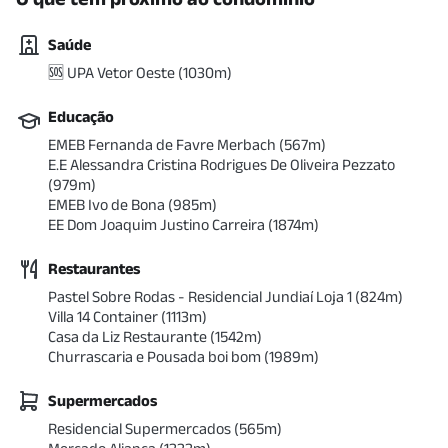
Saúde
🆘 UPA Vetor Oeste
(
1030
m)
Educação
EMEB Fernanda de Favre Merbach
(
567
m)
E.E Alessandra Cristina Rodrigues De Oliveira Pezzato
(
979
m)
EMEB Ivo de Bona
(
985
m)
EE Dom Joaquim Justino Carreira
(
1874
m)
Restaurantes
Pastel Sobre Rodas - Residencial Jundiaí Loja 1
(
824
m)
Villa 14 Container
(
1113
m)
Casa da Liz Restaurante
(
1542
m)
Churrascaria e Pousada boi bom
(
1989
m)
Supermercados
Residencial Supermercados
(
565
m)