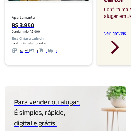
Confira mai
alugar
em
J
Apartamento
R$ 3.950
Condomínio R$ 900
Ver imóveis
Rua Chiara Lubich
Jardim Ermida I, Jundiaí
42
m²
1
1
1
Metros
Banheiros
Garagens
Para vender ou alugar.
É simples, rápido,
digital e grátis!