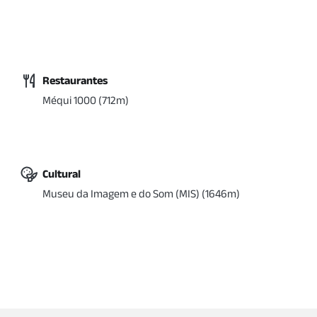
Restaurantes
Méqui 1000
(
712
m)
Cultural
Museu da Imagem e do Som (MIS)
(
1646
m)