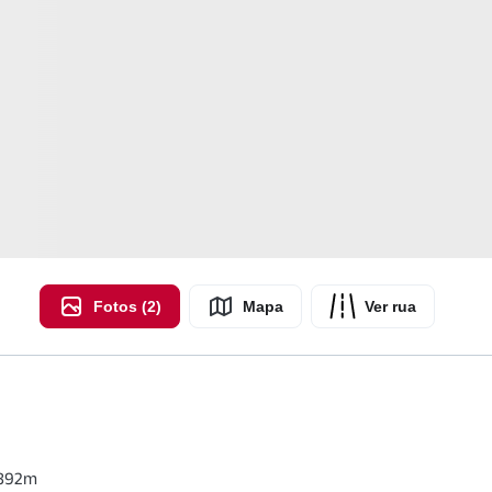
Fotos (2)
Mapa
Ver rua
892
m