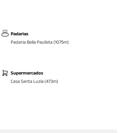
Padarias
Padaria Bella Paulista
(
1075
m)
Supermercados
Casa Santa Luzia
(
473
m)