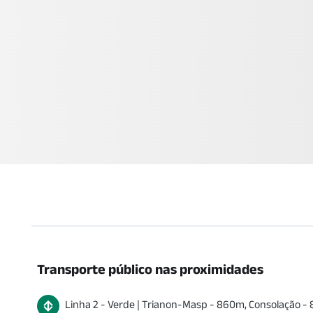
Transporte público nas proximidades
Linha
2
-
Verde
|
Trianon-Masp
-
860
m
,
Consolação
-