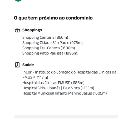
O que tem próximo ao condomínio
Shoppings
Shopping Center 3
(
856
m)
Shopping Cidade São Paulo
(
976
m)
Shopping Frei Caneca
(
1600
m)
Shopping Pátio Paulista
(
1995
m)
Saúde
InCor - Instituto do Coração do Hospital das Clínicas da
FMUSP
(
1147
m)
Hospital das Clínicas FMUSP
(
1186
m)
Hospital Sírio-Libanês | Bela Vista
(
1233
m)
Hospital Municipal Infantil Menino Jesus
(
1605
m)