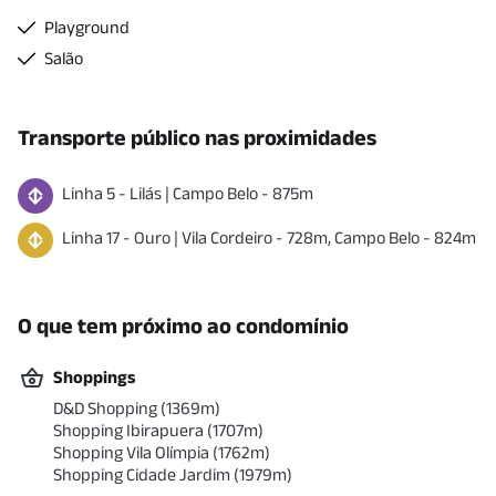
Playground
Salão
Transporte público nas proximidades
Linha
5
-
Lilás
|
Campo Belo
-
875
m
Linha
17
-
Ouro
|
Vila Cordeiro
-
728
m
,
Campo Belo
-
824
m
O que tem próximo ao condomínio
Shoppings
D&D Shopping
(
1369
m)
Shopping Ibirapuera
(
1707
m)
Shopping Vila Olímpia
(
1762
m)
Shopping Cidade Jardim
(
1979
m)