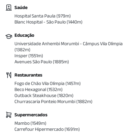
Saúde
Hospital Santa Paula
(
979
m)
Blanc Hospital - São Paulo
(
1440
m)
Educação
Universidade Anhembi Morumbi - Câmpus Vila Olímpia
(
1382
m)
Insper
(
1551
m)
Avenues São Paulo
(
1885
m)
Restaurantes
Fogo de Chão Vila Olímpia
(
1457
m)
Beco Hexagonal
(
1532
m)
Outback Steakhouse
(
1820
m)
Churrascaria Ponteio Morumbi
(
1882
m)
Supermercados
Mambo
(
1549
m)
Carrefour Hipermercado
(
1691
m)