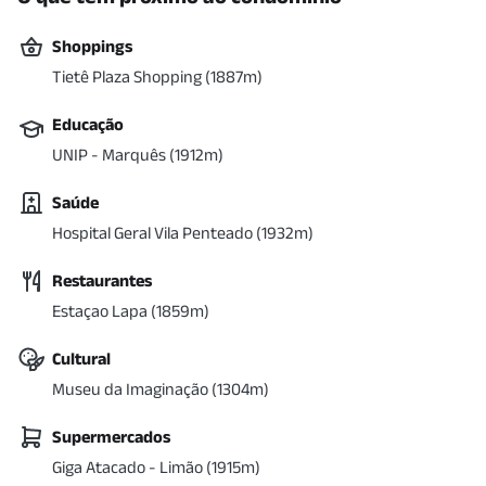
Shoppings
Tietê Plaza Shopping
(
1887
m)
Educação
UNIP - Marquês
(
1912
m)
Saúde
Hospital Geral Vila Penteado
(
1932
m)
Restaurantes
Estaçao Lapa
(
1859
m)
Cultural
Museu da Imaginação
(
1304
m)
Supermercados
Giga Atacado - Limão
(
1915
m)