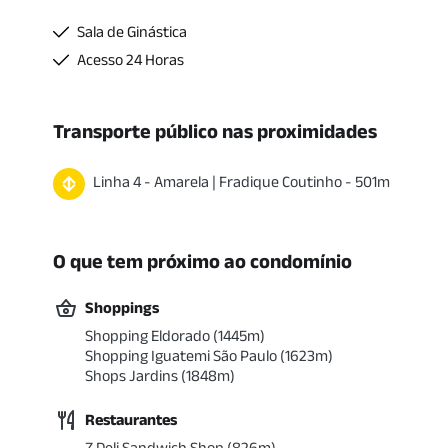
Sala de Ginástica
Acesso 24 Horas
Transporte público nas proximidades
Linha
4
-
Amarela
|
Fradique Coutinho
-
501
m
O que tem próximo ao condomínio
Shoppings
Shopping Eldorado
(
1445
m)
Shopping Iguatemi São Paulo
(
1623
m)
Shops Jardins
(
1848
m)
Restaurantes
Z Deli Sandwich Shop
(
826
m)