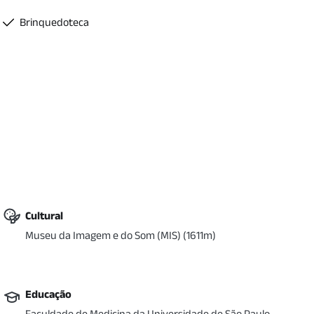
Brinquedoteca
Cultural
Museu da Imagem e do Som (MIS)
(
1611
m)
Educação
Faculdade de Medicina da Universidade de São Paulo