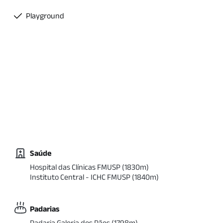
Playground
Saúde
Hospital das Clínicas FMUSP
(
1830
m)
Instituto Central - ICHC FMUSP
(
1840
m)
Padarias
Padaria Galeria dos Pães
(
1798
m)