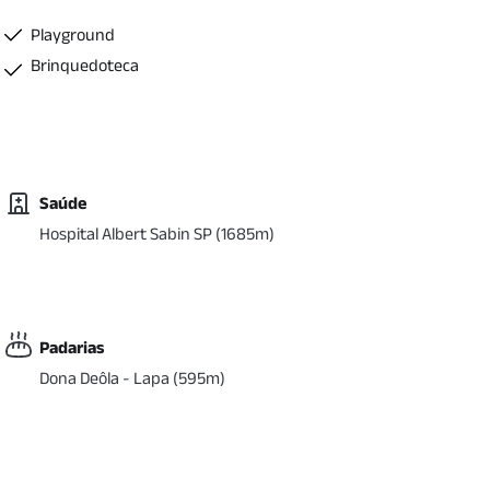
Playground
Brinquedoteca
Saúde
Hospital Albert Sabin SP
(
1685
m)
Padarias
Dona Deôla - Lapa
(
595
m)