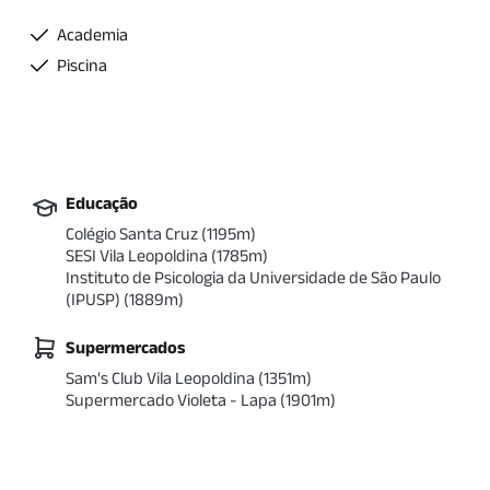
Academia
Piscina
Educação
Colégio Santa Cruz
(
1195
m)
SESI Vila Leopoldina
(
1785
m)
Instituto de Psicologia da Universidade de São Paulo
(IPUSP)
(
1889
m)
Supermercados
Sam's Club Vila Leopoldina
(
1351
m)
Supermercado Violeta - Lapa
(
1901
m)