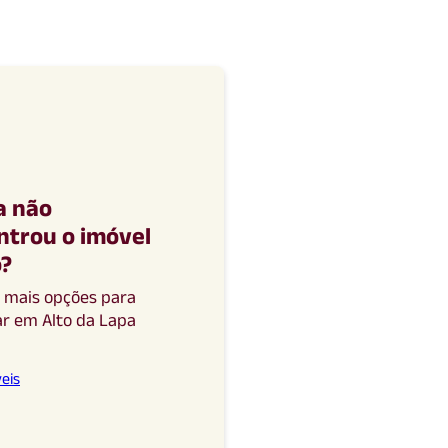
a não
ntrou o imóvel
o
?
a mais opções para
ar
em
Alto da Lapa
eis