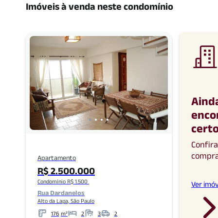
Imóveis à venda neste condomínio
Aind
enco
cert
Confir
compr
Apartamento
R$ 2.500.000
Condomínio R$ 1.500
Ver imóv
Rua Dardanelos
Alto da Lapa, São Paulo
176
m²
2
3
2
Metros
Banheiros
Garagens