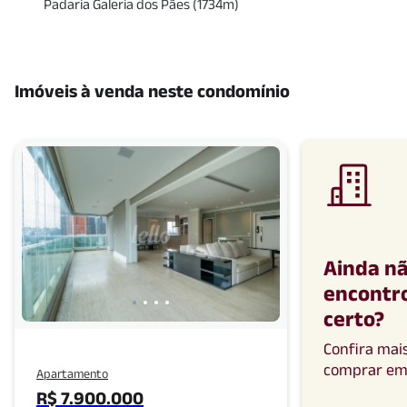
Padaria Galeria dos Pães
(
1734
m)
Imóveis à venda neste condomínio
Ainda n
encontro
certo
?
Confira mai
comprar
e
Apartamento
R$ 7.900.000