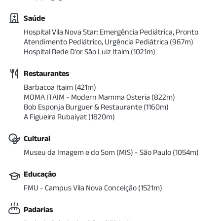
Saúde
Hospital Vila Nova Star: Emergência Pediátrica, Pronto
Atendimento Pediátrico, Urgência Pediátrica
(
967
m)
Hospital Rede D'or São Luiz Itaim
(
1021
m)
Restaurantes
Barbacoa Itaim
(
421
m)
MOMA ITAIM - Modern Mamma Osteria
(
822
m)
Bob Esponja Burguer & Restaurante
(
1160
m)
A Figueira Rubaiyat
(
1820
m)
Cultural
Museu da Imagem e do Som (MIS) - São Paulo
(
1054
m)
Educação
FMU - Campus Vila Nova Conceição
(
1521
m)
Padarias