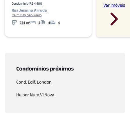
Condomínio R$ 4.400
Ver imóveis
Rua Jesuíno Arruda
Itaim Bibi, São Paulo
234
m²
4
4
4
Metros
Banheiros
Garagens
Condomínios próximos
Cond. Edif. London
Helbor Num Vl Nova