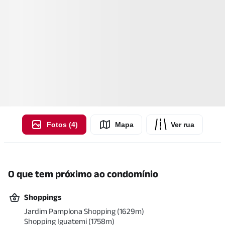
Fotos (4)
Mapa
Ver rua
O que tem próximo ao condomínio
Shoppings
Jardim Pamplona Shopping
(
1629
m)
Shopping Iguatemi
(
1758
m)