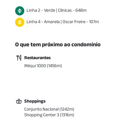
Linha
2
-
Verde
|
Clínicas
-
648
m
Linha
4
-
Amarela
|
Oscar Freire
-
107
m
O que tem próximo ao condomínio
Restaurantes
Méqui 1000
(
1456
m)
Shoppings
Conjunto Nacional
(
1242
m)
Shopping Center 3
(
1316
m)