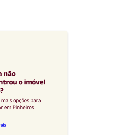
a não
ntrou o imóvel
o
?
a mais opções para
ar
em
Pinheiros
eis