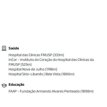
Saúde
Hospital das Clínicas FMUSP
(
333
m)
InCor - Instituto do Coração do Hospital das Clínicas da
FMUSP
(
525
m)
Hospital Nove de Julho
(
1748
m)
Hospital Sírio-Libanês | Bela Vista
(
1866
m)
Educação
FAAP - Fundação Armando Alvares Penteado
(
1898
m)