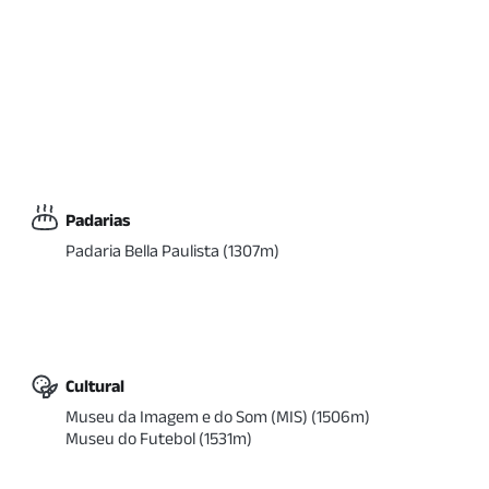
Padarias
Padaria Bella Paulista
(
1307
m)
Cultural
Museu da Imagem e do Som (MIS)
(
1506
m)
Museu do Futebol
(
1531
m)