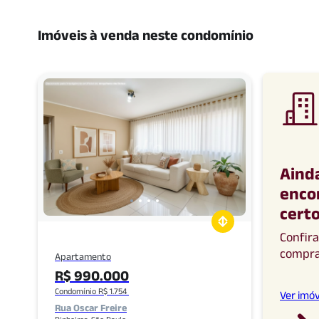
Imóveis à venda neste condomínio
Aind
enco
cert
Confir
compr
Apartamento
R$ 990.000
Condomínio R$ 1.754
Ver imóv
Rua Oscar Freire