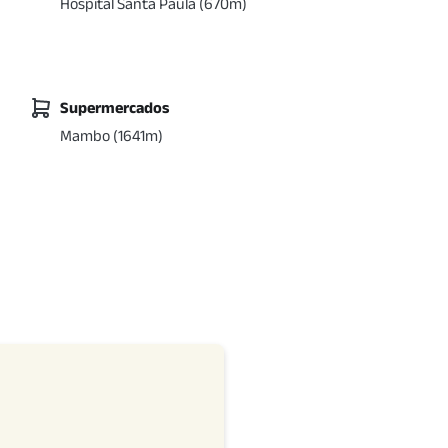
Hospital Santa Paula
(
670
m)
Supermercados
Mambo
(
1641
m)