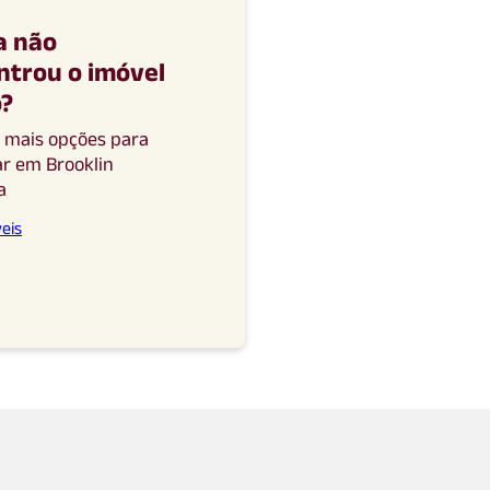
a não
ntrou o imóvel
o
?
a mais opções para
ar
em
Brooklin
a
eis