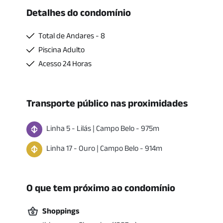
Detalhes do condomínio
Total de Andares - 8
Piscina Adulto
Acesso 24 Horas
Transporte público nas proximidades
Linha
5
-
Lilás
|
Campo Belo
-
975
m
Linha
17
-
Ouro
|
Campo Belo
-
914
m
O que tem próximo ao condomínio
Shoppings