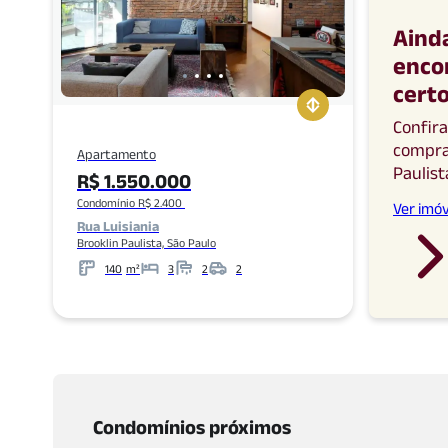
Aind
enco
cert
Confir
compr
Apartamento
Paulist
R$ 1.550.000
Condomínio R$ 2.400
Ver imóv
Rua Luisiania
Brooklin Paulista, São Paulo
140
m²
3
2
2
Metros
Banheiros
Garagens
Condomínios próximos