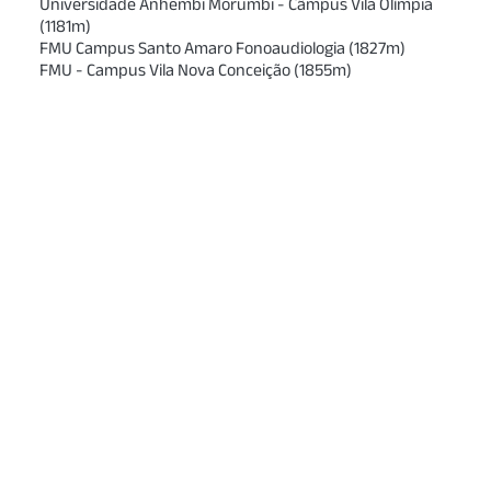
Universidade Anhembi Morumbi - Câmpus Vila Olímpia
(
1181
m)
FMU Campus Santo Amaro Fonoaudiologia
(
1827
m)
FMU - Campus Vila Nova Conceição
(
1855
m)