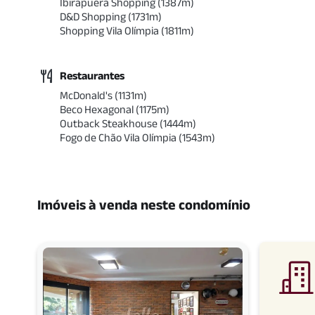
Ibirapuera Shopping
(
1387
m)
D&D Shopping
(
1731
m)
Shopping Vila Olímpia
(
1811
m)
Restaurantes
McDonald's
(
1131
m)
Beco Hexagonal
(
1175
m)
Outback Steakhouse
(
1444
m)
Fogo de Chão Vila Olímpia
(
1543
m)
Imóveis à venda neste condomínio