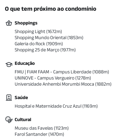
O que tem próximo ao condomínio
Shoppings
Shopping Light
(
1672
m)
Shopping Mundo Oriental
(
1853
m)
Galeria do Rock
(
1909
m)
Shopping 25 de Março
(
1977
m)
Educação
FMU | FIAM FAAM - Campus Liberdade
(
1088
m)
UNINOVE - Campus Vergueiro
(
1278
m)
Universidade Anhembi Morumbi Mooca
(
1882
m)
Saúde
Hospital e Maternidade Cruz Azul
(
1169
m)
Cultural
Museu das Favelas
(
1123
m)
Farol Santander
(
1470
m)