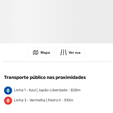
Mapa
Ver rua
Transporte público nas proximidades
Linha
1
-
Azul
|
Japão-Liberdade
-
828
m
Linha
3
-
Vermelha
|
Pedro II
-
910
m