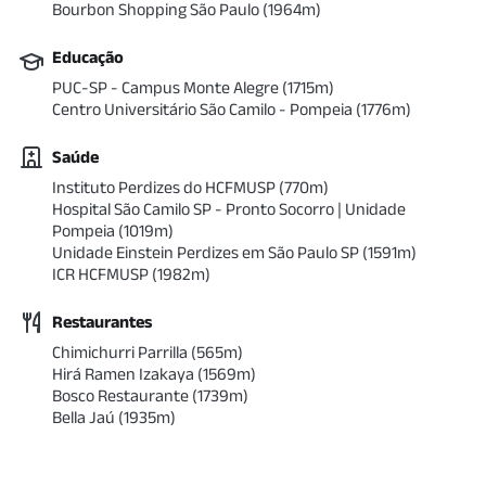
Bourbon Shopping São Paulo
(
1964
m)
Educação
PUC-SP - Campus Monte Alegre
(
1715
m)
Centro Universitário São Camilo - Pompeia
(
1776
m)
Saúde
Instituto Perdizes do HCFMUSP
(
770
m)
Hospital São Camilo SP - Pronto Socorro | Unidade
Pompeia
(
1019
m)
Unidade Einstein Perdizes em São Paulo SP
(
1591
m)
ICR HCFMUSP
(
1982
m)
Restaurantes
Chimichurri Parrilla
(
565
m)
Hirá Ramen Izakaya
(
1569
m)
Bosco Restaurante
(
1739
m)
Bella Jaú
(
1935
m)