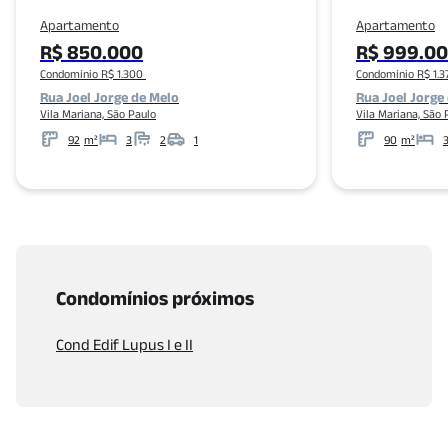
Apartamento
Apartamento
R$ 850.000
R$ 999.0
Condomínio R$ 1.300
Condomínio R$ 1.3
Rua Joel Jorge de Melo
Rua Joel Jorge
Vila Mariana, São Paulo
Vila Mariana, São 
92
m²
3
2
1
90
m²
Metros
Banheiros
Garagens
Metros
Condomínios próximos
Cond Edif Lupus I e II