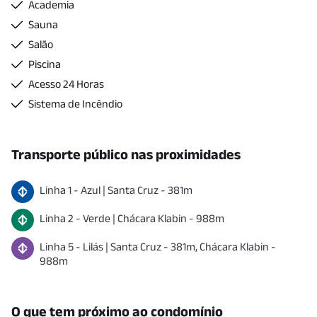
Academia
Sauna
Salão
Piscina
Acesso 24 Horas
Sistema de Incêndio
Transporte público nas proximidades
Linha
1
-
Azul
|
Santa Cruz
-
381
m
Linha
2
-
Verde
|
Chácara Klabin
-
988
m
Linha
5
-
Lilás
|
Santa Cruz
-
381
m
,
Chácara Klabin
-
988
m
O que tem próximo ao condomínio