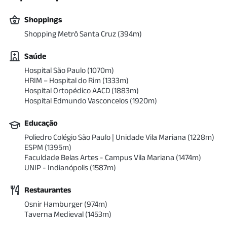
Shoppings
Shopping Metrô Santa Cruz
(
394
m)
Saúde
Hospital São Paulo
(
1070
m)
HRIM – Hospital do Rim
(
1333
m)
Hospital Ortopédico AACD
(
1883
m)
Hospital Edmundo Vasconcelos
(
1920
m)
Educação
Poliedro Colégio São Paulo | Unidade Vila Mariana
(
1228
m)
ESPM
(
1395
m)
Faculdade Belas Artes - Campus Vila Mariana
(
1474
m)
UNIP - Indianópolis
(
1587
m)
Restaurantes
Osnir Hamburger
(
974
m)
Taverna Medieval
(
1453
m)