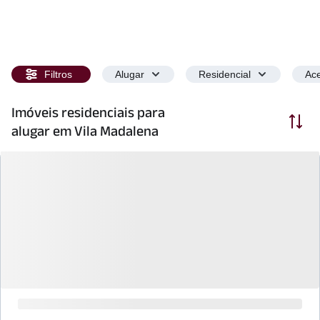
Filtros
Alugar
Residencial
Ace
Imóveis residenciais para
Ordenar
alugar em Vila Madalena