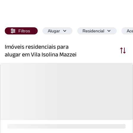
Filtros
Alugar
Residencial
Ace
Imóveis residenciais para
Ordenar
alugar em Vila Isolina Mazzei