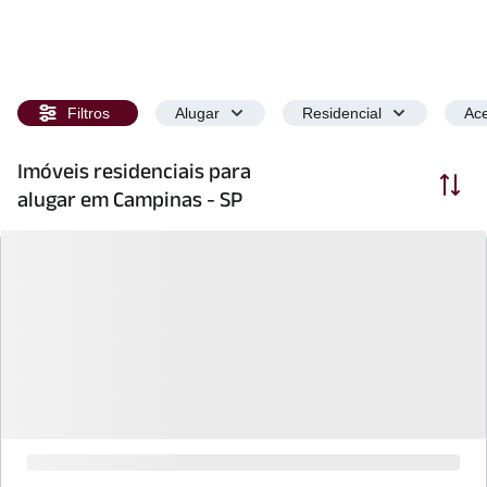
Filtros
Alugar
Residencial
Ace
Imóveis residenciais para
Ordenar
alugar em Campinas - SP