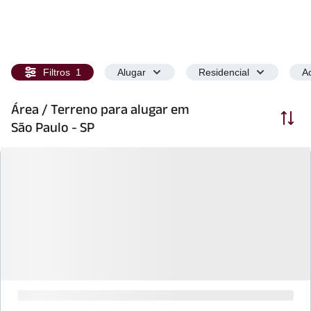
Filtros
1
Alugar
Residencial
Ac
Área / Terreno para alugar em
Ordenar
São Paulo - SP