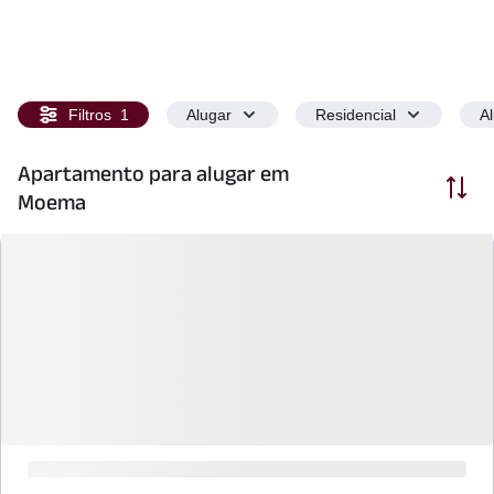
Filtros
1
Alugar
Residencial
A
Apartamento para alugar em
Ordenar
Moema