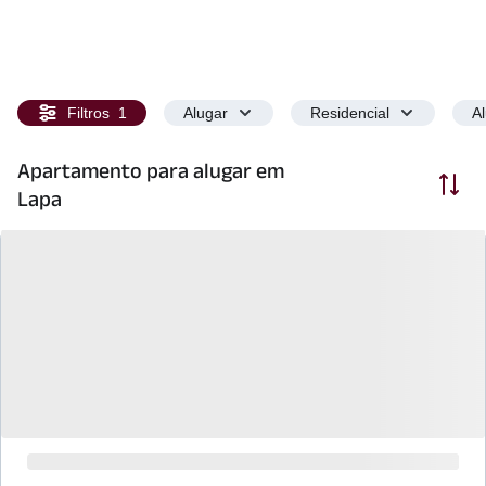
Filtros
1
Alugar
Residencial
A
Apartamento para alugar em
Ordenar
Lapa