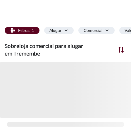
Filtros
1
Alugar
Comercial
Val
Sobreloja comercial para alugar
Ordenar
em Tremembe