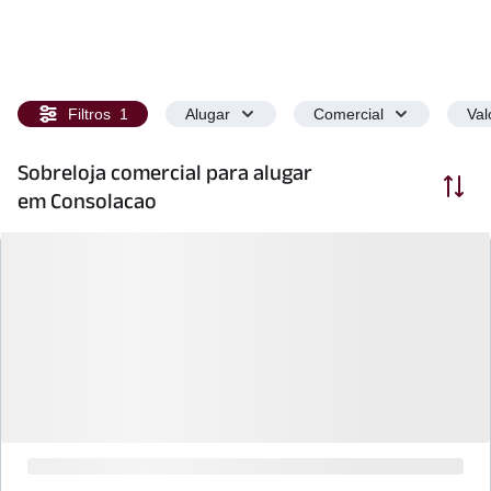
Filtros
1
Alugar
Comercial
Val
Sobreloja comercial para alugar
Ordenar
em Consolacao