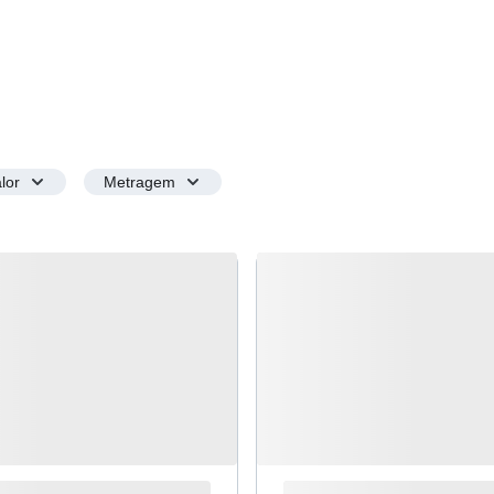
lor
Metragem