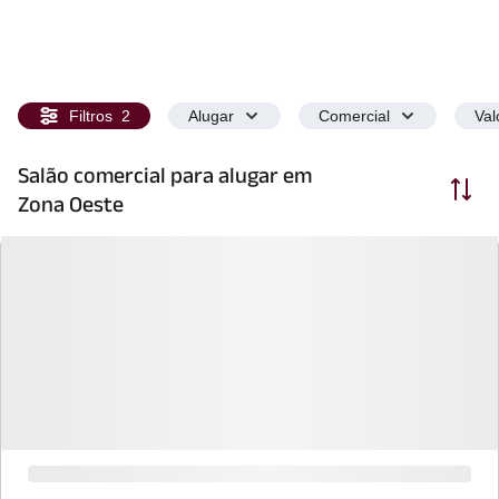
Filtros
2
Alugar
Comercial
Val
Salão comercial para alugar em
Ordenar
Zona Oeste