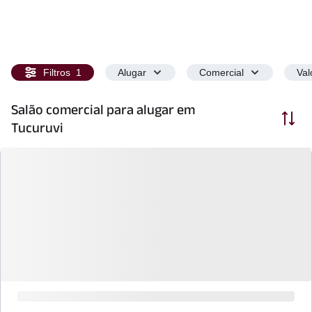
Filtros
1
Alugar
Comercial
Val
Salão comercial para alugar em
Ordenar
Tucuruvi