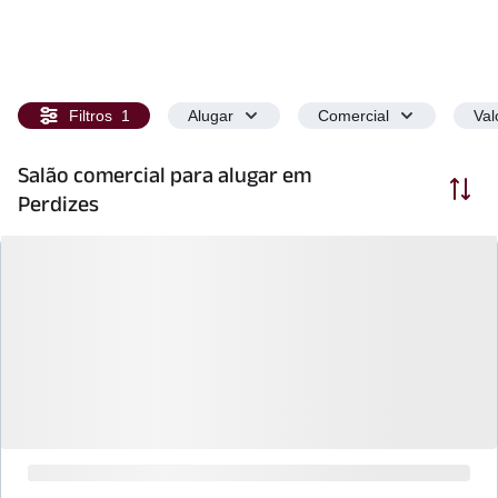
Filtros
1
Alugar
Comercial
Val
Salão comercial para alugar em
Ordenar
Perdizes