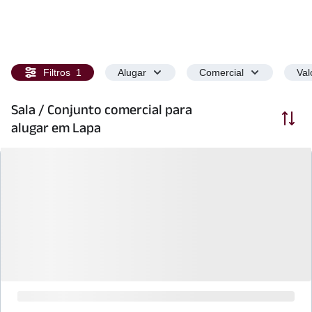
Filtros
1
Alugar
Comercial
Val
Sala / Conjunto comercial para
Ordenar
alugar em Lapa