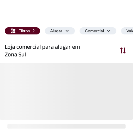
Filtros
2
Alugar
Comercial
Val
Loja comercial para alugar em
Ordenar
Zona Sul