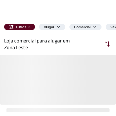
Filtros
2
Alugar
Comercial
Val
Loja comercial para alugar em
Ordenar
Zona Leste