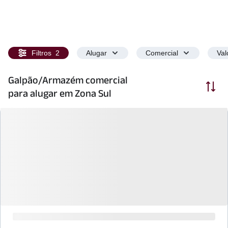
Filtros
2
Alugar
Comercial
Val
Galpão/Armazém comercial
Ordenar
para alugar em Zona Sul