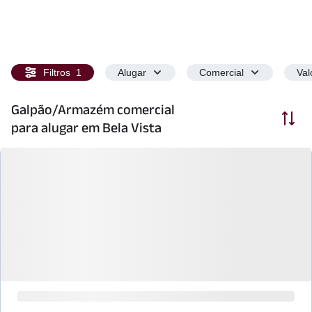
Filtros
1
Alugar
Comercial
Val
Galpão/Armazém comercial
Ordenar
para alugar em Bela Vista