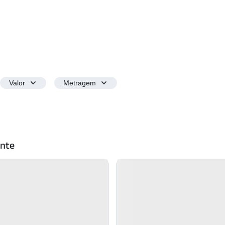
Valor
Metragem
ente