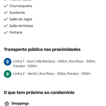
Churrasqueira
Academia
Salão de Jogos
Salão de festas
Portaria
Transporte público nas proximidades
Linha
1
-
Azul
|
Vila Mariana
-
656
m
,
Ana Rosa
-
343
m
,
Paraíso
-
934
m
Linha
2
-
Verde
|
Ana Rosa
-
343
m
,
Paraíso
-
934
m
O que tem próximo ao condomínio
Shoppings