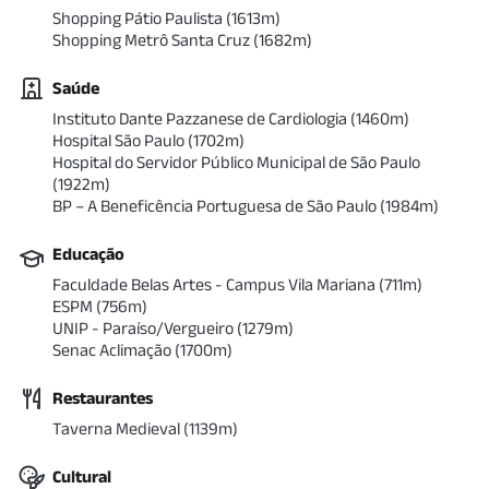
Shopping Pátio Paulista
(
1613
m)
Shopping Metrô Santa Cruz
(
1682
m)
Saúde
Instituto Dante Pazzanese de Cardiologia
(
1460
m)
Hospital São Paulo
(
1702
m)
Hospital do Servidor Público Municipal de São Paulo
(
1922
m)
BP – A Beneficência Portuguesa de São Paulo
(
1984
m)
Educação
Faculdade Belas Artes - Campus Vila Mariana
(
711
m)
ESPM
(
756
m)
UNIP - Paraíso/Vergueiro
(
1279
m)
Senac Aclimação
(
1700
m)
Restaurantes
Taverna Medieval
(
1139
m)
Cultural