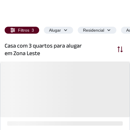
Filtros
3
Alugar
Residencial
Ac
Casa com 3 quartos para alugar
Ordenar
em Zona Leste