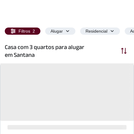
Filtros
2
Alugar
Residencial
Ac
Casa com 3 quartos para alugar
Ordenar
em Santana