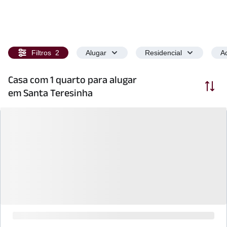
Filtros
2
Alugar
Residencial
Ac
Casa com 1 quarto para alugar
Ordenar
em Santa Teresinha