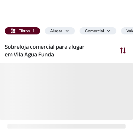
Filtros
1
Alugar
Comercial
Val
Sobreloja comercial para alugar
Ordenar
em Vila Agua Funda