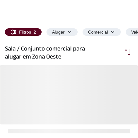
Filtros
2
Alugar
Comercial
Val
Sala / Conjunto comercial para
Ordenar
alugar em Zona Oeste